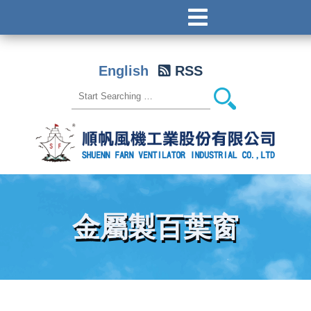
English
RSS
金屬製百葉窗