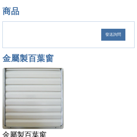
商品
金屬製百葉窗
金屬製百葉窗