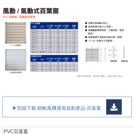
▶型錄下載:順帆風機通風規劃產品-百葉窗
PVC百葉窗