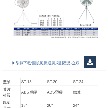
▶型錄下載:順帆風機通風規劃產品-立扇
型號
ST-18
ST-20
ST-24
葉片
ABS塑膠
ABS塑膠
鐵葉
材質
風葉
18"
20"
24"