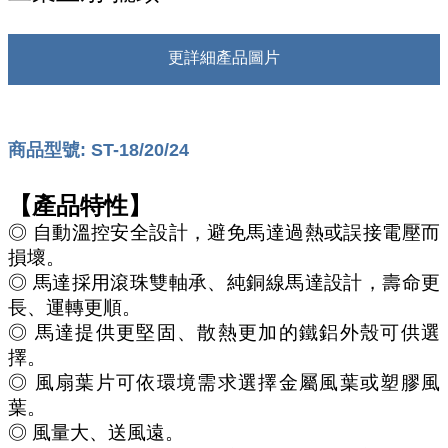
更詳細產品圖片
商品型號: ST-18/20/24
【產品特性】
◎ 自動溫控安全設計，避免馬達過熱或誤接電壓而
損壞。
◎ 馬達採用滾珠雙軸承、純銅線馬達設計，壽命更
長、運轉更順。
◎ 馬達提供更堅固、散熱更加的鐵鋁外殼可供選
擇。
◎ 風扇葉片可依環境需求選擇金屬風葉或塑膠風
葉。
◎ 風量大、送風遠。