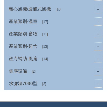
離心風機/透浦式風機
+
[10]
產業類別-溫室
+
[17]
產業類別-畜牧
+
[11]
產業類別-雞舍
+
[13]
政府補助-風扇
+
[14]
集塵設備
+
[2]
水濂牆7090型
+
[2]