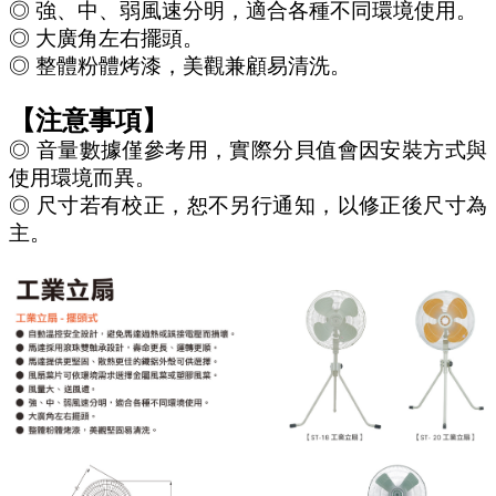
◎ 強、中、弱風速分明，適合各種不同環境使用。
◎ 大廣角左右擺頭。
◎ 整體粉體烤漆，美觀兼顧易清洗。
【注意事項】
◎ 音量數據僅參考用，實際分貝值會因安裝方式與
使用環境而異。
◎ 尺寸若有校正，恕不另行通知，以修正後尺寸為
主。