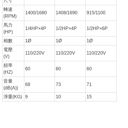
尺寸
轉速
1400/1680
1408/1690
915/1100
(RPM)
馬力
1/4HP×4P
1/2HP×4P
1/2HP×6P
(HP)
相數
1Ø
1Ø
1Ø
電壓
110/220V
110/220V
110/220V
(V)
頻率
60
60
60
(HZ)
音量
68
73
71
(dB(A))
淨重(KG)
9
10
15