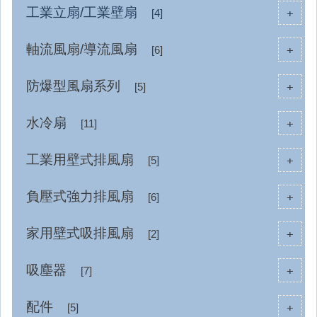
工業立扇/工業壁扇
+
[4]
軸流風扇/導流風扇
+
[6]
防爆型風扇系列
+
[5]
水冷扇
+
[11]
工業用壁式排風扇
+
[5]
負壓式強力排風扇
+
[6]
家用壁式吸排風扇
+
[2]
吸塵器
+
[7]
配件
+
[5]