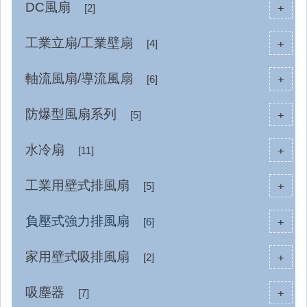
DC風扇
+
[2]
工業立扇/工業壁扇
+
[4]
軸流風扇/導流風扇
+
[6]
防爆型風扇系列
+
[5]
水冷扇
+
[11]
工業用壁式排風扇
+
[5]
負壓式強力排風扇
+
[6]
家用壁式吸排風扇
+
[2]
吸塵器
+
[7]