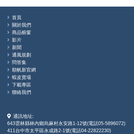
首頁
關於我們
商品櫥窗
影片
新聞
通風規劃
問答集
順帆新官網
蝦皮賣場
下載專區
聯絡我們
通訊地址:
643雲林縣林內鄉烏麻村永安路1-12號(電話05-5896072)
411台中市太平區永成路2-1號(電話04-22822230)