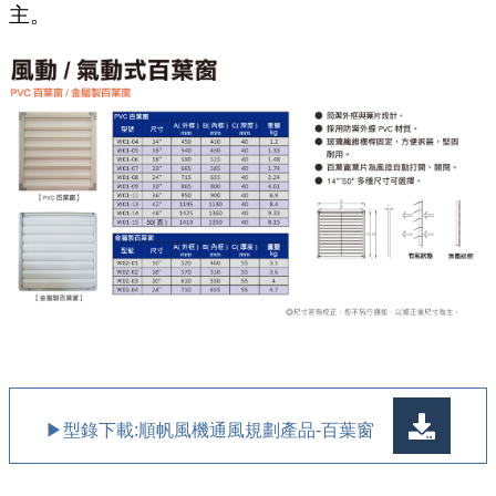
主。
▶型錄下載:順帆風機通風規劃產品-百葉窗