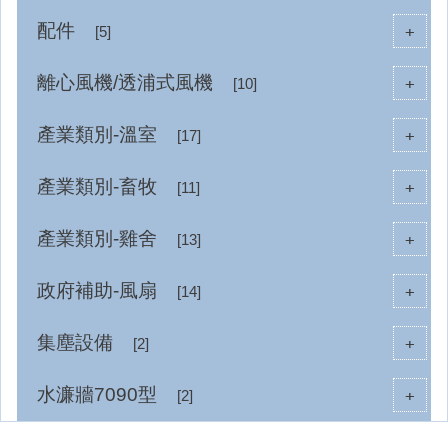
配件
+
[5]
離心風機/透浦式風機
+
[10]
產業類別-溫室
+
[17]
產業類別-畜牧
+
[11]
產業類別-雞舍
+
[13]
政府補助-風扇
+
[14]
集塵設備
+
[2]
水濂牆7090型
+
[2]