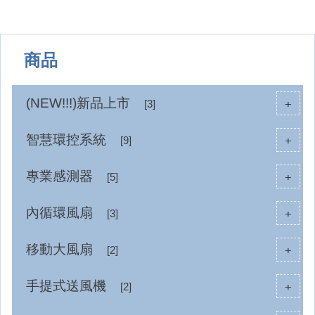
商品
(NEW!!!)新品上市
+
[3]
智慧環控系統
+
[9]
專業感測器
+
[5]
內循環風扇
+
[3]
移動大風扇
+
[2]
手提式送風機
+
[2]