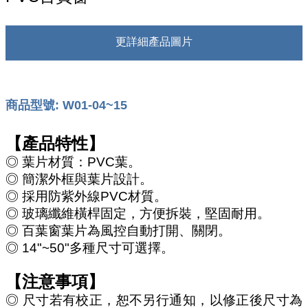
更詳細產品圖片
商品型號: W01-04~15
【產品特性】
◎ 葉片材質：PVC葉。
◎ 簡潔外框與葉片設計。
◎ 採用防紫外線PVC材質。
◎ 玻璃纖維橫桿固定，方便拆裝，堅固耐用。
◎ 百葉窗葉片為風控自動打開、關閉。
◎ 14"~50"多種尺寸可選擇。
【注意事項】
◎ 尺寸若有校正，恕不另行通知，以修正後尺寸為