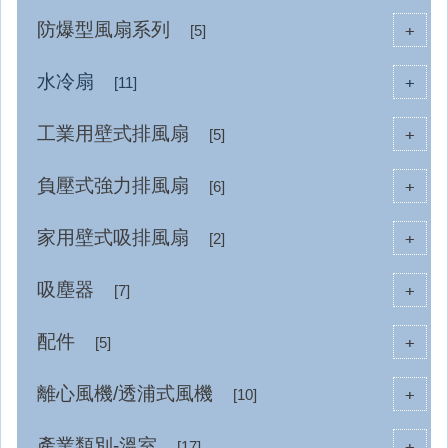
防爆型風扇系列
+
[5]
水冷扇
+
[11]
工業用壁式排風扇
+
[5]
負壓式強力排風扇
+
[6]
家用壁式吸排風扇
+
[2]
吸塵器
+
[7]
配件
+
[5]
離心風機/透浦式風機
+
[10]
產業類別-溫室
+
[17]