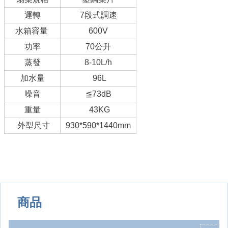
運轉
7段式調速
水箱容量
600V
功率
70公升
蒸發
8-10L/h
加水量
96L
噪音
≦73dB
重量
43KG
外型尺寸
930*590*1440mm
商品