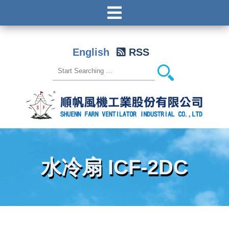
English
RSS
水冷扇 ICF-2DC