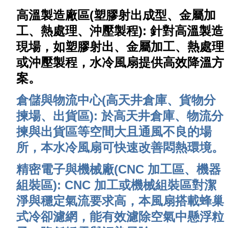
高溫製造廠區(塑膠射出成型、金屬加
工、熱處理、沖壓製程):
針對高溫製造
現場，如塑膠射出、金屬加工、熱處理
或沖壓製程，水冷風扇提供高效降溫方
案。
倉儲與物流中心(高天井倉庫、貨物分
揀場、出貨區):
於高天井倉庫、物流分
揀與出貨區等空間大且通風不良的場
所，本水冷風扇可快速改善悶熱環境。
精密電子與機械廠(CNC 加工區、機器
組裝區):
CNC 加工或機械組裝區對潔
淨與穩定氣流要求高，本風扇搭載蜂巢
式冷卻濾網，能有效濾除空氣中懸浮粒