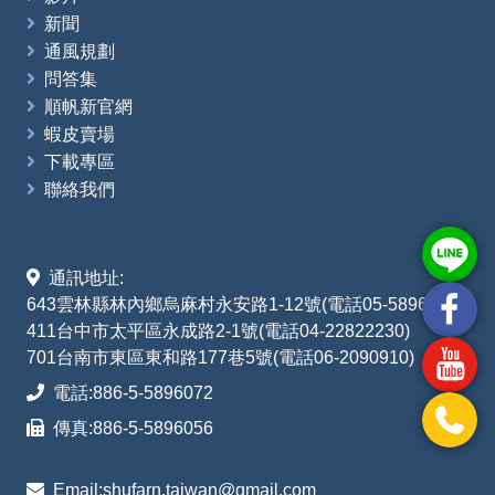
新聞
通風規劃
問答集
順帆新官網
蝦皮賣場
下載專區
聯絡我們
通訊地址:
643雲林縣林內鄉烏麻村永安路1-12號(電話05-5896072)
411台中市太平區永成路2-1號(電話04-22822230)
701台南市東區東和路177巷5號(電話06-2090910)
電話:
886-5-5896072
傳真:
886-5-5896056
Email:
shufarn.taiwan@gmail.com