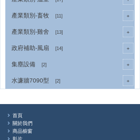
產業類別-畜牧
+
[11]
產業類別-雞舍
+
[13]
政府補助-風扇
+
[14]
集塵設備
+
[2]
水濂牆7090型
+
[2]
首頁
關於我們
商品櫥窗
影片