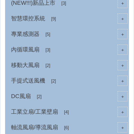
(NEW!!!)新品上市
+
[3]
智慧環控系統
+
[9]
專業感測器
+
[5]
內循環風扇
+
[3]
移動大風扇
+
[2]
手提式送風機
+
[2]
DC風扇
+
[2]
工業立扇/工業壁扇
+
[4]
軸流風扇/導流風扇
+
[6]