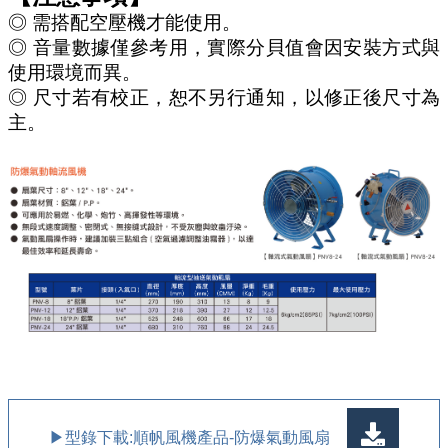
◎ 需搭配空壓機才能使用。
◎ 音量數據僅參考用，實際分貝值會因安裝方式與
使用環境而異。
◎ 尺寸若有校正，恕不另行通知，以修正後尺寸為
主。
▶型錄下載:順帆風機產品-防爆氣動風扇