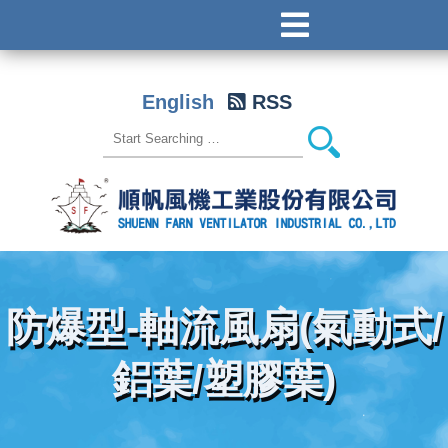
English
RSS
防爆型-軸流風扇(氣動式/
鋁葉/塑膠葉)