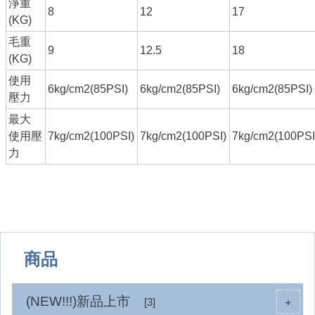
淨重
8
12
17
(KG)
毛重
9
12.5
18
(KG)
使用
6kg/cm2(85PSI)
6kg/cm2(85PSI)
6kg/cm2(85PSI)
壓力
最大
使用壓
7kg/cm2(100PSI)
7kg/cm2(100PSI)
7kg/cm2(100PSI
力
商品
(NEW!!!)新品上市
+
[3]