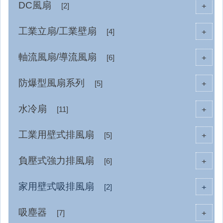
DC風扇
+
[2]
工業立扇/工業壁扇
+
[4]
軸流風扇/導流風扇
+
[6]
防爆型風扇系列
+
[5]
水冷扇
+
[11]
工業用壁式排風扇
+
[5]
負壓式強力排風扇
+
[6]
家用壁式吸排風扇
+
[2]
吸塵器
+
[7]