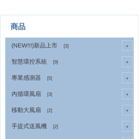
商品
(NEW!!!)新品上市
+
[3]
智慧環控系統
+
[9]
專業感測器
+
[5]
內循環風扇
+
[3]
移動大風扇
+
[2]
手提式送風機
+
[2]