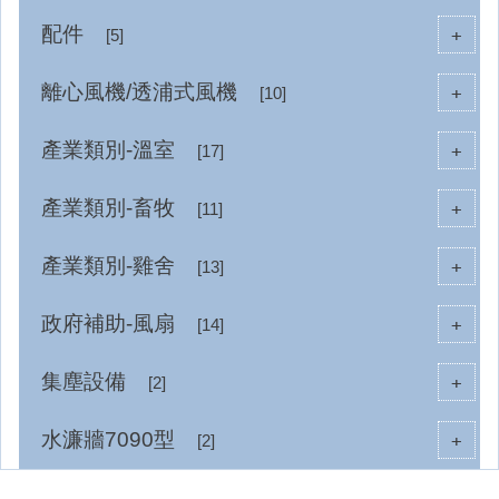
配件
+
[5]
離心風機/透浦式風機
+
[10]
產業類別-溫室
+
[17]
產業類別-畜牧
+
[11]
產業類別-雞舍
+
[13]
政府補助-風扇
+
[14]
集塵設備
+
[2]
水濂牆7090型
+
[2]