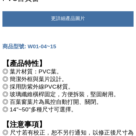
更詳細產品圖片
商品型號: W01-04~15
【產品特性】
◎ 葉片材質：PVC葉。
◎ 簡潔外框與葉片設計。
◎ 採用防紫外線PVC材質。
◎ 玻璃纖維橫桿固定，方便拆裝，堅固耐用。
◎ 百葉窗葉片為風控自動打開、關閉。
◎ 14"~50"多種尺寸可選擇。
【注意事項】
◎ 尺寸若有校正，恕不另行通知，以修正後尺寸為