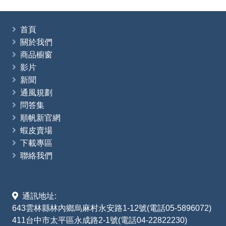
首頁
關於我們
商品櫥窗
影片
新聞
通風規劃
問答集
順帆新官網
蝦皮賣場
下載專區
聯絡我們
通訊地址:
643雲林縣林內鄉烏麻村永安路1-12號(電話05-5896072)
411台中市太平區永成路2-1號(電話04-22822230)