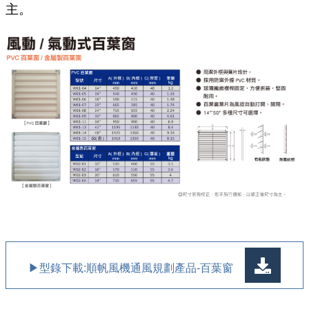
主。
▶型錄下載:順帆風機通風規劃產品-百葉窗