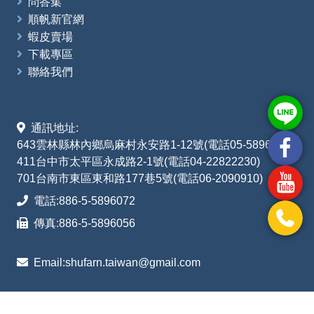
問答集
順帆新官網
蝦皮賣場
下載專區
聯絡我們
通訊地址:
643雲林縣林內鄉烏麻村永安路1-12號(電話05-5896072)
411台中市太平區永成路2-1號(電話04-22822230)
701台南市東區東和路177巷5號(電話06-2090910)
電話:
886-5-5896072
傳真:
886-5-5896056
Email:
shufarn.taiwan@gmail.com
Copyright © 2026
順帆風機工業股份有限公司
All rights