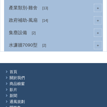
產業類別-雞舍
+
[13]
政府補助-風扇
+
[14]
集塵設備
+
[2]
水濂牆7090型
+
[2]
首頁
關於我們
商品櫥窗
影片
新聞
通風規劃