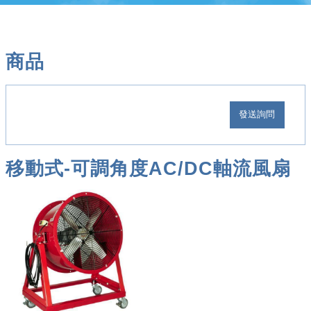
商品
移動式-可調角度AC/DC軸流風扇